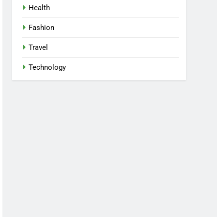
Health
Fashion
Travel
Technology