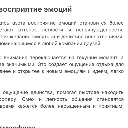
 восприятие эмоций
кись азота восприятие эмоций становится более
тают оттенок лёгкости и непринуждённости.
тся желание смеяться и делиться впечатлениями,
апоминающимся в любой компании друзей.
то внимание переключается на текущий момент, а
ее значимыми. Это создаёт ощущение отдыха для
однее и открытее к новым эмоциям и идеям, легко
ь ощущение единства, помогая быстрее находить
сферу. Смех и лёгкость общения становятся
 время кажется более насыщенным и приятным,
атмосфера