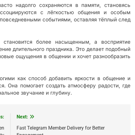
часто надолго сохраняются в памяти, становясь
ассоциируются с лёгкостью общения и особым
 повседневными событиями, оставляя тёплый след
 становится более насыщенным, а восприятие
ение длительного праздника. Это делает подобный
 новые ощущения в общении и хочет разнообразить
ногими как способ добавить яркости в общение и
. Она помогает создать атмосферу радости, где
альное звучание и глубину.
s:
Next:
en
Fast Telegram Member Delivery for Better