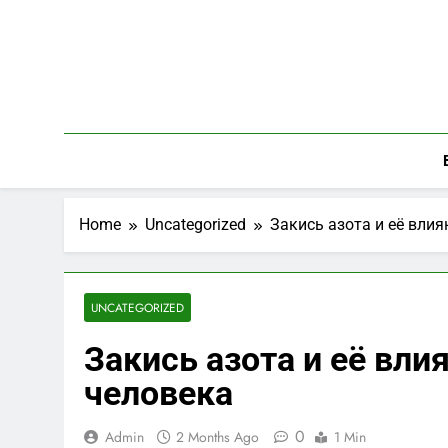
Skip
to
content
Home
Uncategorized
Закись азота и её влия
UNCATEGORIZED
Закись азота и её вли
человека
0
Admin
2 Months Ago
1 Min