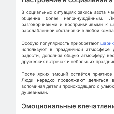
В социальных ситуациях закись азота ча
общение более непринуждённым. Лю
разговорчивыми и восприимчивыми к шу
расслабленной обстановки в любой компа
Особую популярность приобретают
шарик
используют в праздничной атмосфере 
радости, дополняя общую атмосферу вес
дружеских встречах и небольших праздни
После ярких эмоций остаётся приятное
Люди нередко продолжают делиться в
вспоминая детали происходящего с улыбк
душевными.
Эмоциональные впечатлени