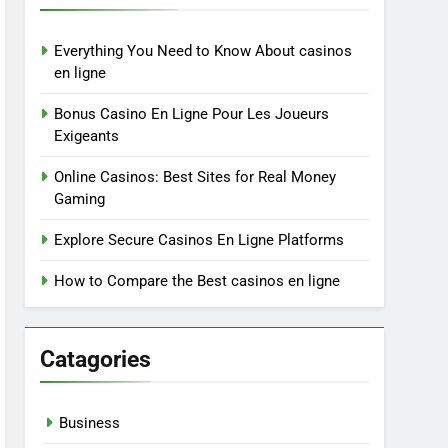
Everything You Need to Know About casinos
en ligne
Bonus Casino En Ligne Pour Les Joueurs
Exigeants
Online Casinos: Best Sites for Real Money
Gaming
Explore Secure Casinos En Ligne Platforms
How to Compare the Best casinos en ligne
Catagories
Business