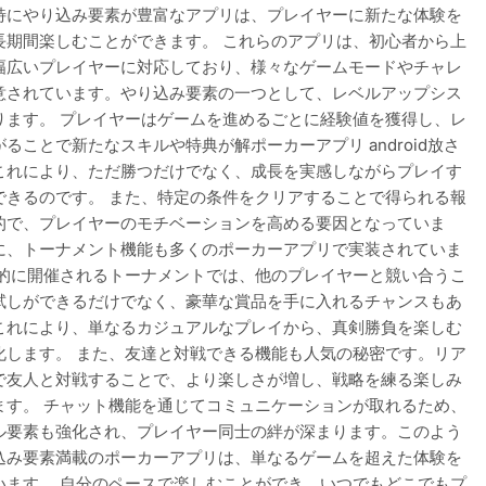
特にやり込み要素が豊富なアプリは、プレイヤーに新たな体験を
長期間楽しむことができます。 これらのアプリは、初心者から上
幅広いプレイヤーに対応しており、様々なゲームモードやチャレ
意されています。やり込み要素の一つとして、レベルアップシス
ります。 プレイヤーはゲームを進めるごとに経験値を獲得し、レ
ることで新たなスキルや特典が解ポーカーアプリ android放さ
これにより、ただ勝つだけでなく、成長を実感しながらプレイす
できるのです。 また、特定の条件をクリアすることで得られる報
的で、プレイヤーのモチベーションを高める要因となっていま
に、トーナメント機能も多くのポーカーアプリで実装されていま
期的に開催されるトーナメントでは、他のプレイヤーと競い合うこ
試しができるだけでなく、豪華な賞品を手に入れるチャンスもあ
これにより、単なるカジュアルなプレイから、真剣勝負を楽しむ
化します。 また、友達と対戦できる機能も人気の秘密です。リア
で友人と対戦することで、より楽しさが増し、戦略を練る楽しみ
ます。 チャット機能を通じてコミュニケーションが取れるため、
ル要素も強化され、プレイヤー同士の絆が深まります。このよう
込み要素満載のポーカーアプリは、単なるゲームを超えた体験を
います。 自分のペースで楽しむことができ、いつでもどこでもプ