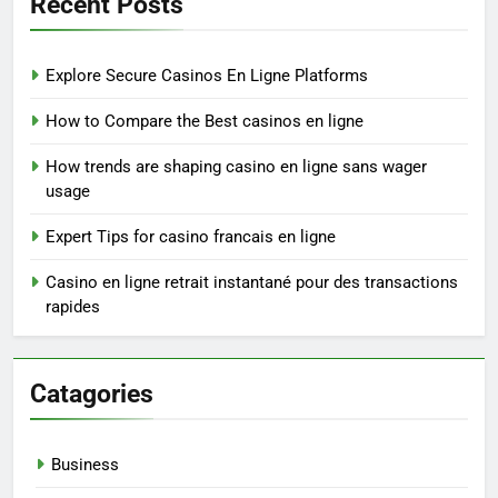
Recent Posts
Explore Secure Casinos En Ligne Platforms
How to Compare the Best casinos en ligne
How trends are shaping casino en ligne sans wager
usage
Expert Tips for casino francais en ligne
Casino en ligne retrait instantané pour des transactions
rapides
Catagories
Business