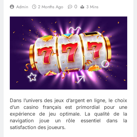
0
Admin
2 Months Ago
3 Mins
Dans l’univers des jeux d’argent en ligne, le choix
d’un casino français est primordial pour une
expérience de jeu optimale. La qualité de la
navigation joue un rôle essentiel dans la
satisfaction des joueurs.