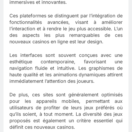
immersives et innovantes.
Ces plateformes se distinguent par l’intégration de
fonctionnalités avancées, visant à améliorer
l’interaction et à rendre le jeu plus accessible. L’un
des aspects les plus remarquables de ces
nouveaux casinos en ligne est leur design.
Les interfaces sont souvent conçues avec une
esthétique contemporaine, favorisant une
navigation fluide et intuitive. Les graphismes de
haute qualité et les animations dynamiques attirent
immédiatement l’attention des joueurs.
De plus, ces sites sont généralement optimisés
pour les appareils mobiles, permettant aux
utilisateurs de profiter de leurs jeux préférés où
qu’ils soient, à tout moment. La diversité des jeux
proposés est également un critère essentiel qui
définit ces nouveaux casinos.