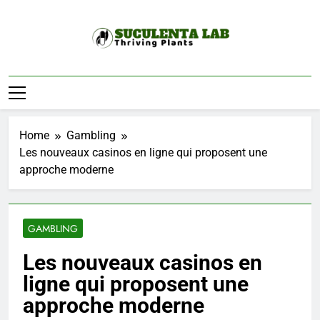
Skip
to
content
Suculenta Lab
Thriving Plants
Home
Gambling
Les nouveaux casinos en ligne qui proposent une
approche moderne
GAMBLING
Les nouveaux casinos en
ligne qui proposent une
approche moderne