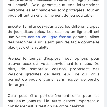
et licencié. Cela garantit que vos informations
personnelles et financières sont protégées, tout en
vous offrant un environnement de jeu équitable.
Ensuite, familiarisez-vous avec les différents types
de jeux disponibles. Les casinos en ligne offrent
une vaste
casino en ligne france
gamme, allant
des machines à sous aux jeux de table comme le
blackjack et la roulette.
Prenez le temps d’explorer ces options pour
trouver ceux qui vous conviennent le mieux. De
plus, de nombreux casinos proposent des
versions gratuites de leurs jeux, ce qui vous
permet de vous entraîner sans risquer de perdre
de l’argent.
Cela peut être particulièrement utile pour les
nouveaux joueurs. Un autre aspect important à
considérer est la gestion de votre bankroll.