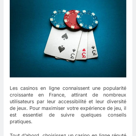
Les casinos en ligne connaissent une popularité
croissante en France, attirant de nombreux
utilisateurs par leur accessibilité et leur diversité
de jeux. Pour maximiser votre expérience de jeu, il
est essentiel de suivre quelques conseils
pratiques.
Tout d’abord, choisissez un casino en ligne réputé