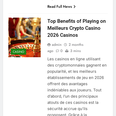
Read Full News
Top Benefits of Playing on
Meilleurs Crypto Casino
2026 Casinos
admin
2 months
ago
0
3 mins
CASINO
Les casinos en ligne utilisant
des cryptomonnaies gagnent en
popularité, et les meilleurs
établissements de jeu en 2026
offrent des avantages
indéniables aux joueurs. Tout
d’abord, l’un des principaux
atouts de ces casinos est la
sécurité accrue qu’ils
proposent. Grâce à la