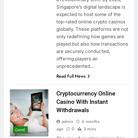
Singapore’s digital landscape is
expected to host some of the
top-rated online crypto casinos
globally. These platforms are not
only redefining how games are
played but also how transactions
are securely conducted,
offering players an
unprecedented…
Read Full News
Cryptocurrency Online
Casino With Instant
Withdrawals
admin
6 months
ago
0
3 mins
GAME