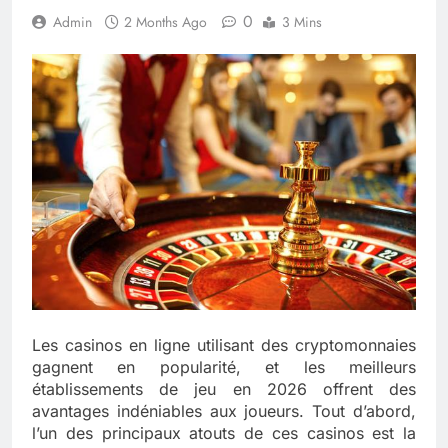
0
Admin
2 Months Ago
3 Mins
Les casinos en ligne utilisant des cryptomonnaies
gagnent en popularité, et les meilleurs
établissements de jeu en 2026 offrent des
avantages indéniables aux joueurs. Tout d’abord,
l’un des principaux atouts de ces casinos est la