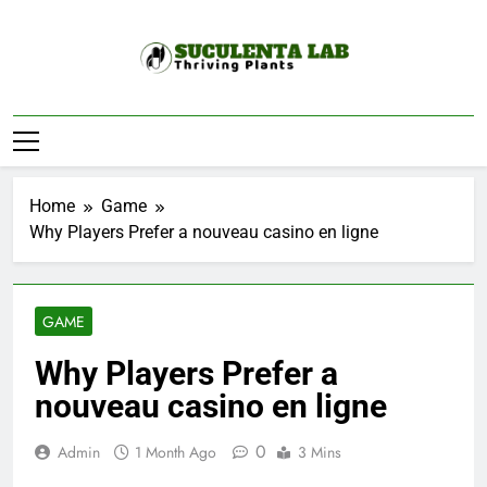
Skip
to
content
Suculenta Lab
Thriving Plants
Home
Game
Why Players Prefer a nouveau casino en ligne
GAME
Why Players Prefer a
nouveau casino en ligne
0
Admin
1 Month Ago
3 Mins