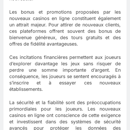
Les bonus et promotions proposées par les
nouveaux casinos en ligne constituent également
un attrait majeur. Pour attirer de nouveaux clients,
ces plateformes offrent souvent des bonus de
bienvenue généreux, des tours gratuits et des
offres de fidélité avantageuses.
Ces incitations financières permettent aux joueurs
d’explorer davantage les jeux sans risquer de
perdre une somme importante d’argent. En
conséquence, les joueurs se sentent encouragés à
s’inscrire et à essayer ces nouveaux
établissements.
La sécurité et la fiabilité sont des préoccupations
primordiales pour les joueurs. Les nouveaux
casinos en ligne ont conscience de cette exigence
et investissent dans des systèmes de sécurité
avancés pour protéger les données des