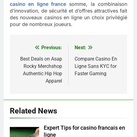
casino en ligne france
somme, la combinaison
d’innovation, de sécurité et d’offres attractives fait
des nouveaux casinos en ligne un choix privilégié
pour de nombreux joueurs.
Previous:
Next:
Post
navigation
Best Deals on Asap
Compare Casino En
Rocky Merchshop
Ligne Sans KYC for
Authentic Hip Hop
Faster Gaming
Apparel
Related News
Expert Tips for casino francais en
ligne