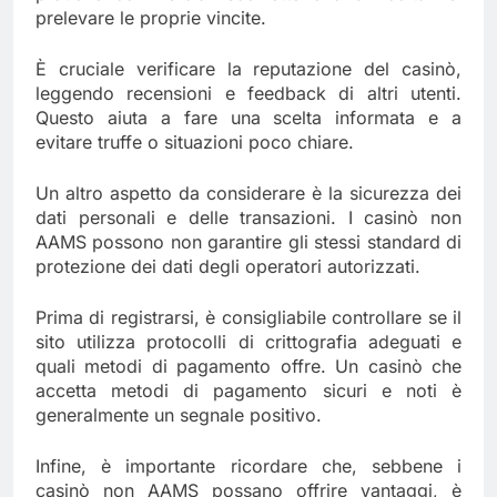
prelevare le proprie vincite.
È cruciale verificare la reputazione del casinò,
leggendo recensioni e feedback di altri utenti.
Questo aiuta a fare una scelta informata e a
evitare truffe o situazioni poco chiare.
Un altro aspetto da considerare è la sicurezza dei
dati personali e delle transazioni. I casinò non
AAMS possono non garantire gli stessi standard di
protezione dei dati degli operatori autorizzati.
Prima di registrarsi, è consigliabile controllare se il
sito utilizza protocolli di crittografia adeguati e
quali metodi di pagamento offre. Un casinò che
accetta metodi di pagamento sicuri e noti è
generalmente un segnale positivo.
Infine, è importante ricordare che, sebbene i
casinò non AAMS possano offrire vantaggi, è