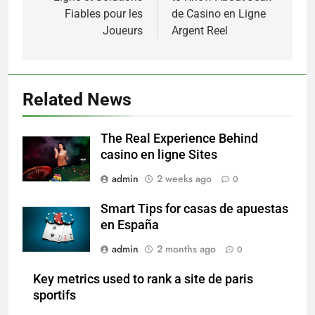
Fiables pour les
de Casino en Ligne
Joueurs
Argent Reel
Related News
The Real Experience Behind
casino en ligne Sites
admin
2 weeks ago
0
Smart Tips for casas de apuestas
en España
admin
2 months ago
0
Key metrics used to rank a site de paris
sportifs