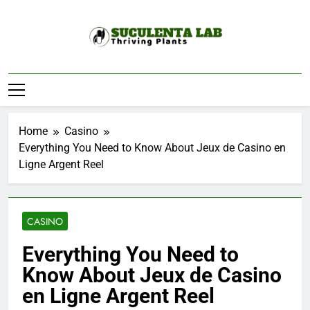
Skip
to
content
Suculenta Lab
Thriving Plants
Home
Casino
Everything You Need to Know About Jeux de Casino en
Ligne Argent Reel
CASINO
Everything You Need to
Know About Jeux de Casino
en Ligne Argent Reel