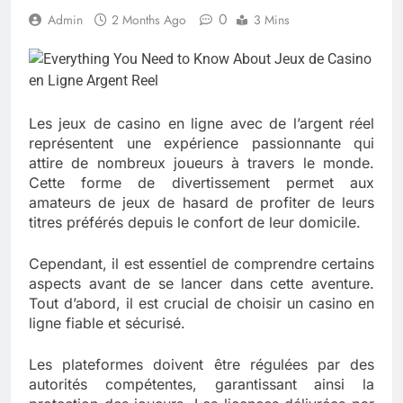
0
Admin
2 Months Ago
3 Mins
Les jeux de casino en ligne avec de l’argent réel
représentent une expérience passionnante qui
attire de nombreux joueurs à travers le monde.
Cette forme de divertissement permet aux
amateurs de jeux de hasard de profiter de leurs
titres préférés depuis le confort de leur domicile.
Cependant, il est essentiel de comprendre certains
aspects avant de se lancer dans cette aventure.
Tout d’abord, il est crucial de choisir un casino en
ligne fiable et sécurisé.
Les plateformes doivent être régulées par des
autorités compétentes, garantissant ainsi la