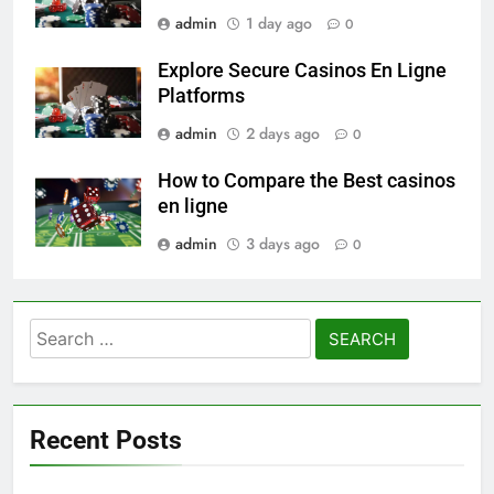
admin
1 day ago
0
Explore Secure Casinos En Ligne
Platforms
admin
2 days ago
0
How to Compare the Best casinos
en ligne
admin
3 days ago
0
Search
for:
Recent Posts