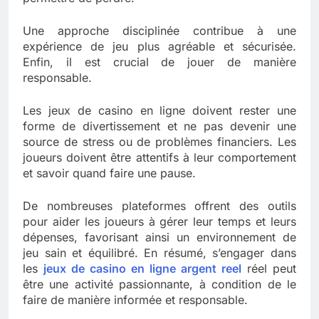
Une approche disciplinée contribue à une
expérience de jeu plus agréable et sécurisée.
Enfin, il est crucial de jouer de manière
responsable.
Les jeux de casino en ligne doivent rester une
forme de divertissement et ne pas devenir une
source de stress ou de problèmes financiers. Les
joueurs doivent être attentifs à leur comportement
et savoir quand faire une pause.
De nombreuses plateformes offrent des outils
pour aider les joueurs à gérer leur temps et leurs
dépenses, favorisant ainsi un environnement de
jeu sain et équilibré. En résumé, s’engager dans
les
jeux de casino en ligne argent reel
réel peut
être une activité passionnante, à condition de le
faire de manière informée et responsable.