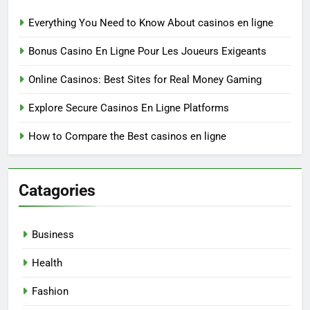
Everything You Need to Know About casinos en ligne
Bonus Casino En Ligne Pour Les Joueurs Exigeants
Online Casinos: Best Sites for Real Money Gaming
Explore Secure Casinos En Ligne Platforms
How to Compare the Best casinos en ligne
Catagories
Business
Health
Fashion